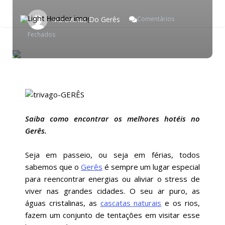
Maravilhas Do Gerês
Comentários
Em
Fechados
Onde
Encontrar
Hóteis
No
Gerês?
Saiba como encontrar os melhores hotéis no
Gerês.
Seja em passeio, ou seja em férias, todos
sabemos que o
Gerês
é sempre um lugar especial
para reencontrar energias ou aliviar o stress de
viver nas grandes cidades. O seu ar puro, as
águas cristalinas, as
cascatas naturais
e os rios,
fazem um conjunto de tentações em visitar esse