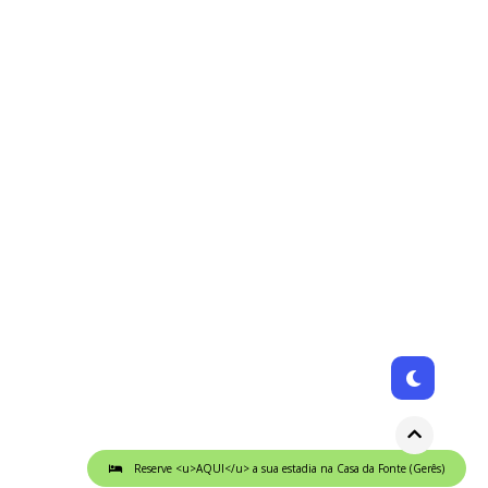
Designed by
VineThemes
Reserve <u>AQUI</u> a sua estadia na Casa da Fonte (Gerês)