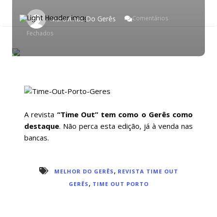
Maravilhas Do Gerês
Comentários
Em
Fechados
Revista
Time
Out
–
Porto
A revista
“Time Out” tem como o Gerês como
destaque
. Não perca esta edição, já à venda nas
bancas.
,
MELHOR DO GERÊS
REVISTA TIME OUT
,
GERÊS
TIME OUT PORTO