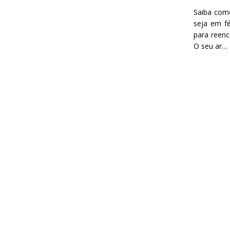
Saiba como
seja em f
para reenc
O seu ar…