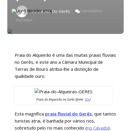
Maravilhas Do Gerês
Comentários
Em
Fechados
Praia
Do
Alqueirão
–
Praia
Fluvial
Praia do Alqueirão é uma das muitas praias fluviais
Do
no Gerês, e este ano a Câmara Municipal de
Gerês
Terras de Bouro atribui-lhe a distinção de
Distinguida
Pela
qualidade ouro.
Qualidade
Praia do Alqueirão no Gerês (fonte:
SOL
)
Esta magnífica
praia fluvial do Gerês
, que tantos
turistas atrai, é banhada por vários rios,
sobretudo pelo rio mais conhecido (
rio Cávado
).