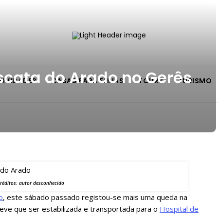
scata do Arado no Gerês
TIVIDADES
CASAS PARA FÉRIAS
TOURS
TURISMO
e!
a
réditos: autor desconhecido
o
, este sábado passado registou-se mais uma queda na
eve que ser estabilizada e transportada para o
Hospital de