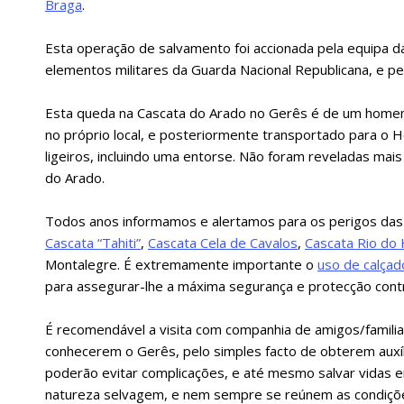
Braga
.
Esta operação de salvamento foi accionada pela equipa d
elementos militares da Guarda Nacional Republicana, e p
Esta queda na Cascata do Arado no Gerês é de um homem,
no próprio local, e posteriormente transportado para o 
ligeiros, incluindo uma entorse. Não foram reveladas ma
do Arado.
Todos anos informamos e alertamos para os perigos das 
Cascata “Tahiti”
,
Cascata Cela de Cavalos
,
Cascata Rio d
Montalegre. É extremamente importante o
uso de calçad
para assegurar-lhe a máxima segurança e protecção cont
É recomendável a visita com companhia de amigos/familiar
conhecerem o Gerês, pelo simples facto de obterem auxí
poderão evitar complicações, e até mesmo salvar vidas
natureza selvagem, e nem sempre se reúnem as condições