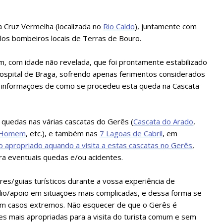
a Cruz Vermelha (localizada no
Rio Caldo
), juntamente com
elos bombeiros locais de Terras de Bouro.
 com idade não revelada, que foi prontamente estabilizado
Hospital de Braga, sofrendo apenas ferimentos considerados
is informações de como se procedeu esta queda na Cascata
quedas nas várias cascatas do Gerês (
Cascata do Arado
,
o Homem
, etc.), e também nas
7 Lagoas de Cabril
, em
o apropriado aquando a visita a estas cascatas no Gerês
,
ra eventuais quedas e/ou acidentes.
es/guias turísticos durante a vossa experiência de
lio/apoio em situações mais complicadas, e dessa forma se
 em casos extremos. Não esquecer de que o Gerês é
 mais apropriadas para a visita do turista comum e sem