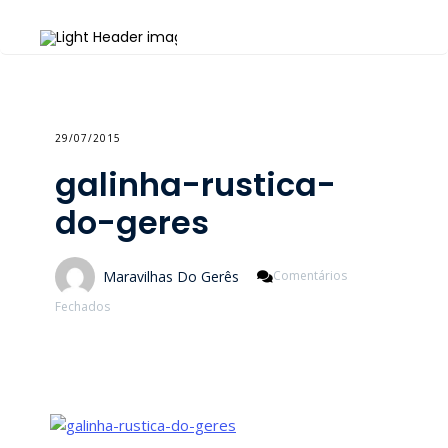
29/07/2015
galinha-rustica-
do-geres
Maravilhas Do Gerês
Comentários
Em
Fechados
Galinha-
Rustica-
Do-
Geres