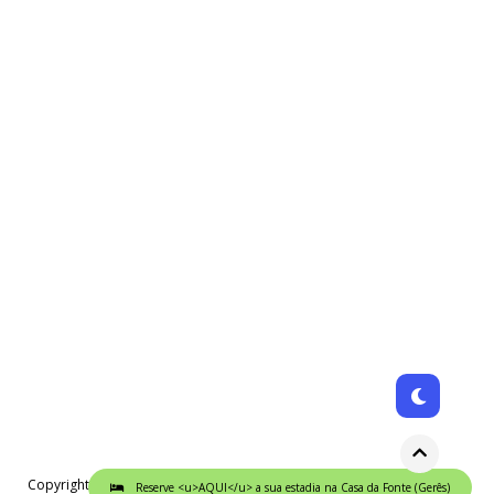
Copyright © 2024. All Rights Reserved.
Designed by
VineThemes
Reserve <u>AQUI</u> a sua estadia na Casa da Fonte (Gerês)