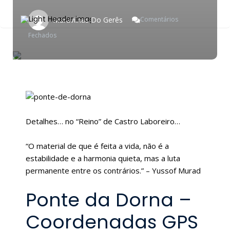
Maravilhas Do Gerês
Comentários
Em
Fechados
Ponte
Da
Dorna
–
Coordenadas
GPS
Gerês
Detalhes… no “Reino” de Castro Laboreiro…
“O material de que é feita a vida, não é a
estabilidade e a harmonia quieta, mas a luta
permanente entre os contrários.” – Yussof Murad
Ponte da Dorna –
Coordenadas GPS