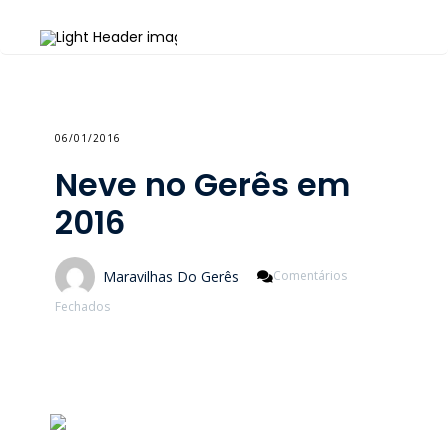
06/01/2016
Neve no Gerês em
2016
Maravilhas Do Gerês
Comentários
Em
Fechados
Neve
No
Gerês
Em
2016