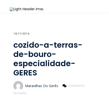
14/11/2014
cozido-a-terras-
de-bouro-
especialidade-
GERES
Maravilhas Do Gerês
Comentários
Em
Fechados
Cozido-
A-
Terras-