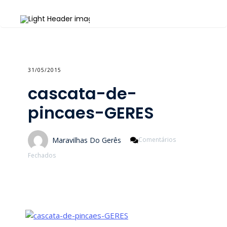
31/05/2015
cascata-de-
pincaes-GERES
Maravilhas Do Gerês
Comentários
Em
Fechados
Cascata-
De-
Pincaes-
GERES