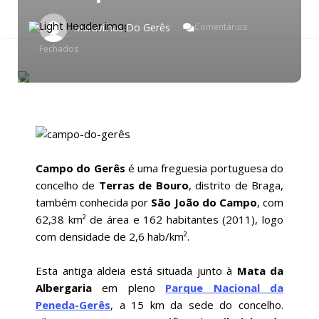
Maravilhas Do Gerês
Comentários
Em
Fechados
Campo
Do
Gerês
Campo do Gerês
é uma freguesia portuguesa do
concelho de
Terras de Bouro
, distrito de Braga,
também conhecida por
São João do Campo
, com
62,38 km² de área e 162 habitantes (2011), logo
com densidade de 2,6 hab/km².
Esta antiga aldeia está situada junto à
Mata da
Albergaria
em pleno
Parque Nacional da
Peneda-Gerês
, a 15 km da sede do concelho.