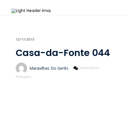
12/11/2015
Casa-da-Fonte 044
Maravilhas Do Gerês
Comentários
Em
Fechados
Casa-
Da-
Fonte
044