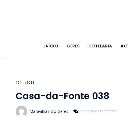
INÍCIO
GERÊS
HOTELARIA
AC
12/11/2015
Casa-da-Fonte 038
Em
Maravilhas Do Gerês
Comentários Fechados
Casa-
Da-
Fonte