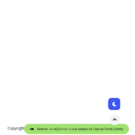
Copyright © 2024. All Rights Reserved.
Designed by
VineThemes
Reserve <u>AQUI</u> a sua estadia na Casa da Fonte (Gerês)