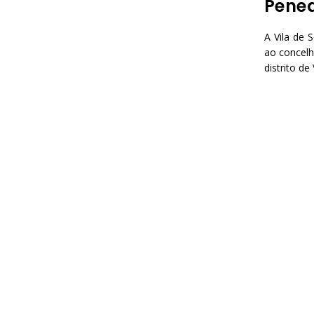
Pene
A Vila de 
ao concelh
distrito d